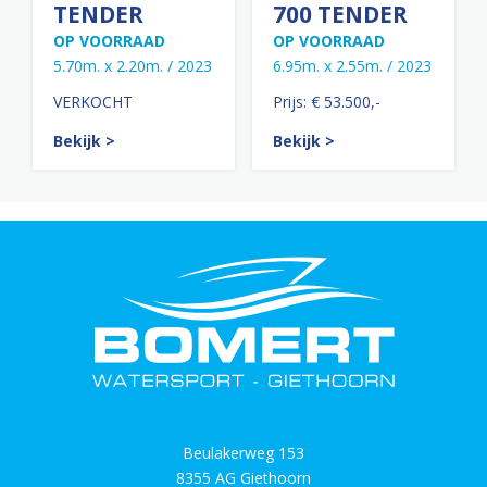
TENDER
700 TENDER
OP VOORRAAD
OP VOORRAAD
5.70m. x 2.20m. / 2023
6.95m. x 2.55m. / 2023
VERKOCHT
Prijs: € 53.500,-
Bekijk >
Bekijk >
Beulakerweg 153
8355 AG Giethoorn