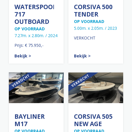
WATERSPOOR
CORSIVA 500
717
TENDER
OUTBOARD
OP VOORRAAD
5.00m. x 2.05m. / 2023
OP VOORRAAD
7.27m. x 2.80m. / 2024
VERKOCHT
Prijs: € 75.950,-
Bekijk >
Bekijk >
BAYLINER
CORSIVA 505
M17
NEW AGE
OP VOORRAAD
OP VOORRAAD