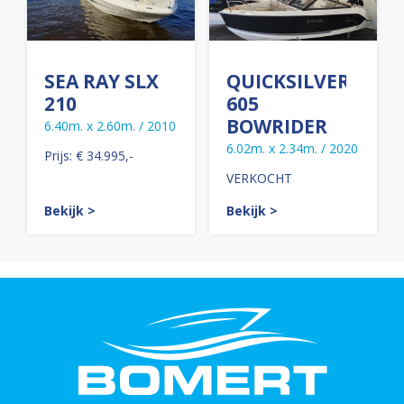
SEA RAY SLX
QUICKSILVER
210
605
BOWRIDER
6.40m. x 2.60m. / 2010
6.02m. x 2.34m. / 2020
Prijs: € 34.995,-
VERKOCHT
Bekijk >
Bekijk >