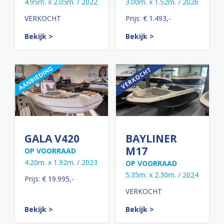
4.95m. x 2.05m. / 2022
3.00m. x 1.52m. / 2026
VERKOCHT
Prijs: € 1.493,-
Bekijk >
Bekijk >
GALA V420
BAYLINER
M17
OP VOORRAAD
4.20m. x 1.92m. / 2023
OP VOORRAAD
5.35m. x 2.30m. / 2024
Prijs: € 19.995,-
VERKOCHT
Bekijk >
Bekijk >