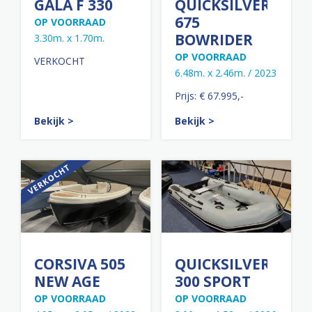
GALA F 330
QUICKSILVER
675
OP VOORRAAD
BOWRIDER
3.30m. x 1.70m.
OP VOORRAAD
VERKOCHT
6.48m. x 2.46m. / 2023
Prijs: € 67.995,-
Bekijk >
Bekijk >
CORSIVA 505
QUICKSILVER
NEW AGE
300 SPORT
OP VOORRAAD
OP VOORRAAD