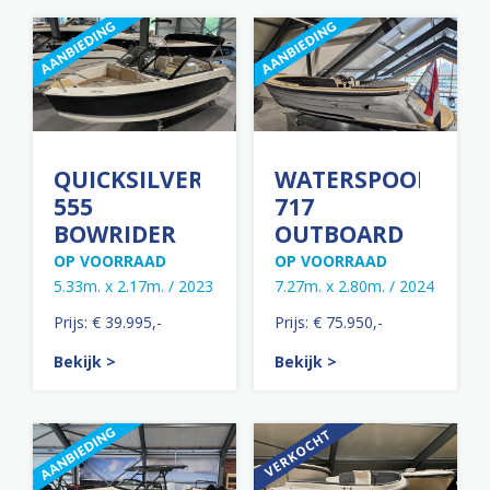
QUICKSILVER
WATERSPOOR
555
717
BOWRIDER
OUTBOARD
OP VOORRAAD
OP VOORRAAD
5.33m. x 2.17m. / 2023
7.27m. x 2.80m. / 2024
Prijs: € 39.995,-
Prijs: € 75.950,-
Bekijk >
Bekijk >