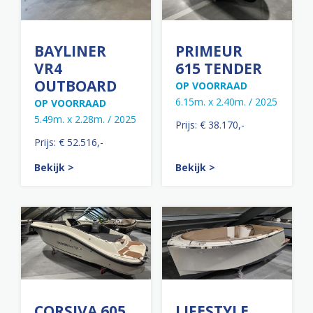
BAYLINER
PRIMEUR
VR4
615 TENDER
OUTBOARD
OP VOORRAAD
6.15m. x 2.40m. / 2025
OP VOORRAAD
5.49m. x 2.28m. / 2025
Prijs: € 38.170,-
Prijs: € 52.516,-
Bekijk >
Bekijk >
CORSIVA 605
LIFESTYLE