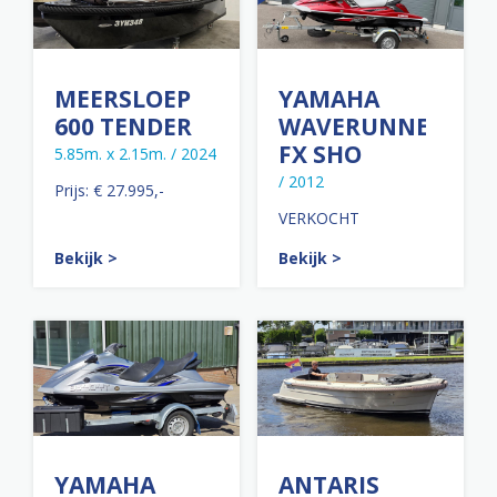
MEERSLOEP
YAMAHA
600 TENDER
WAVERUNNER
FX SHO
5.85m. x 2.15m. / 2024
/ 2012
Prijs: € 27.995,-
VERKOCHT
Bekijk >
Bekijk >
YAMAHA
ANTARIS