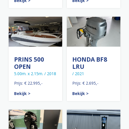
Bekijk >
Bekijk >
PRINS 500
HONDA BF8
OPEN
LRU
5.00m. x 2.15m. / 2018
/ 2021
Prijs: € 22.995,-
Prijs: € 2.695,-
Bekijk >
Bekijk >