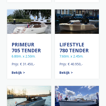
PRIMEUR
LIFESTYLE
705 TENDER
780 TENDER
6.80m. x 2.50m.
7.60m. x 2.45m.
Prijs: € 31.450,-
Prijs: € 40.950,-
Bekijk >
Bekijk >