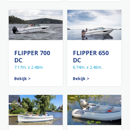
FLIPPER 700
FLIPPER 650
DC
DC
7.17m. x 2.48m.
6.74m. x 2.46m.
Bekijk >
Bekijk >