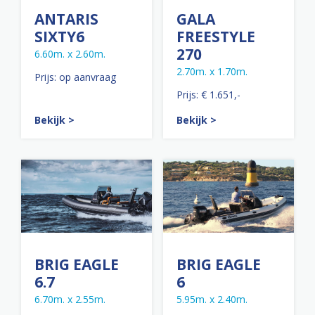
ANTARIS
GALA
SIXTY6
FREESTYLE
270
6.60m. x 2.60m.
2.70m. x 1.70m.
Prijs: op aanvraag
Prijs: € 1.651,-
Bekijk >
Bekijk >
BRIG EAGLE
BRIG EAGLE
6.7
6
6.70m. x 2.55m.
5.95m. x 2.40m.