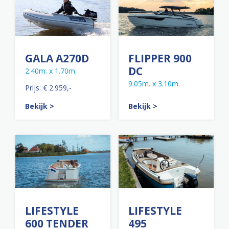
GALA A270D
FLIPPER 900
DC
2.40m. x 1.70m.
9.05m. x 3.10m.
Prijs: € 2.959,-
Bekijk >
Bekijk >
LIFESTYLE
LIFESTYLE
600 TENDER
495