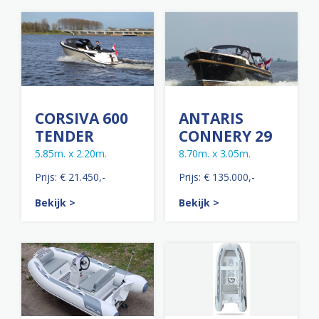
CORSIVA 600
ANTARIS
TENDER
CONNERY 29
5.85m. x 2.20m.
8.70m. x 3.05m.
Prijs: € 21.450,-
Prijs: € 135.000,-
Bekijk >
Bekijk >