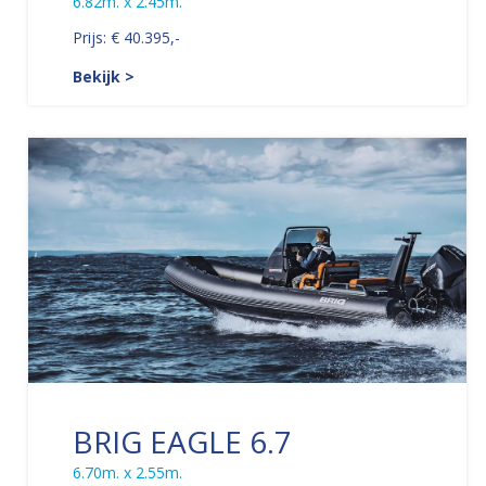
6.82m. x 2.45m.
Prijs: € 40.395,-
Bekijk >
BRIG EAGLE 6.7
6.70m. x 2.55m.