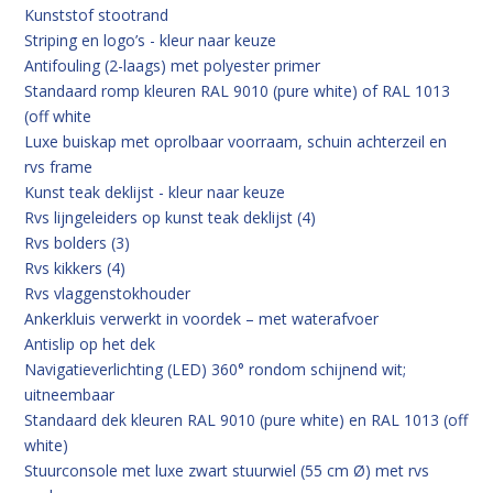
Kunststof stootrand
Striping en logo’s - kleur naar keuze
Antifouling (2-laags) met polyester primer
Standaard romp kleuren RAL 9010 (pure white) of RAL 1013
(off white
Luxe buiskap met oprolbaar voorraam, schuin achterzeil en
rvs frame
Kunst teak deklijst - kleur naar keuze
Rvs lijngeleiders op kunst teak deklijst (4)
Rvs bolders (3)
Rvs kikkers (4)
Rvs vlaggenstokhouder
Ankerkluis verwerkt in voordek – met waterafvoer
Antislip op het dek
Navigatieverlichting (LED) 360° rondom schijnend wit;
uitneembaar
Standaard dek kleuren RAL 9010 (pure white) en RAL 1013 (off
white)
Stuurconsole met luxe zwart stuurwiel (55 cm Ø) met rvs