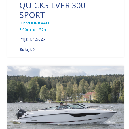
QUICKSILVER 300
SPORT
OP VOORRAAD
3.00m. x 1.52m.
Prijs: € 1.562,-
Bekijk >