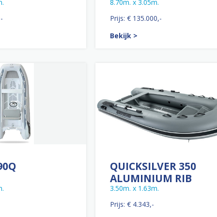
m.
8.70m. x 3.05m.
,-
Prijs: € 135.000,-
Bekijk >
90Q
QUICKSILVER 350
ALUMINIUM RIB
m.
3.50m. x 1.63m.
Prijs: € 4.343,-