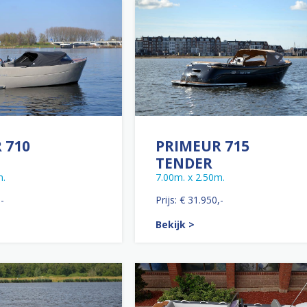
 710
PRIMEUR 715
TENDER
m.
7.00m. x 2.50m.
,-
Prijs: € 31.950,-
Bekijk >