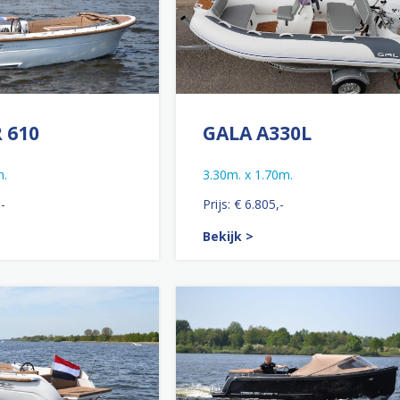
 610
GALA A330L
m.
3.30m. x 1.70m.
,-
Prijs: € 6.805,-
Bekijk >