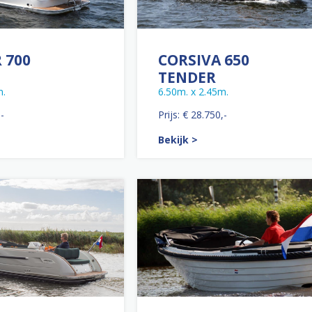
 700
CORSIVA 650
TENDER
m.
6.50m. x 2.45m.
,-
Prijs: € 28.750,-
Bekijk >