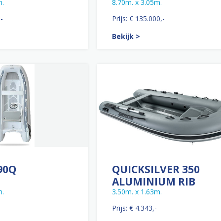
m.
8.70m. x 3.05m.
,-
Prijs: € 135.000,-
Bekijk >
90Q
QUICKSILVER 350
ALUMINIUM RIB
m.
3.50m. x 1.63m.
Prijs: € 4.343,-