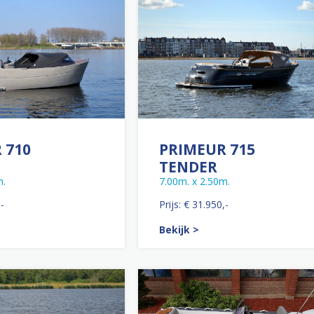
 710
PRIMEUR 715
TENDER
m.
7.00m. x 2.50m.
,-
Prijs: € 31.950,-
Bekijk >