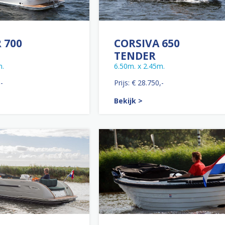
 700
CORSIVA 650
TENDER
m.
6.50m. x 2.45m.
,-
Prijs: € 28.750,-
Bekijk >