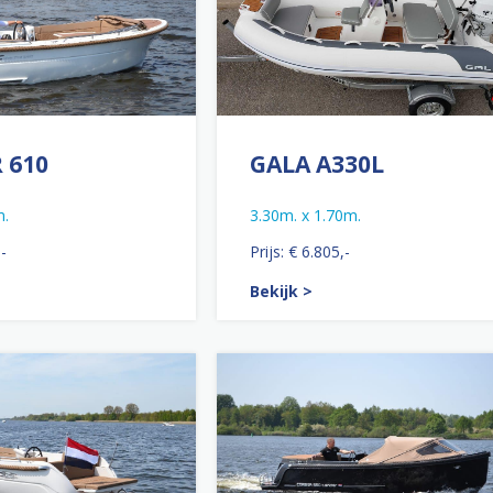
 610
GALA A330L
m.
3.30m. x 1.70m.
,-
Prijs: € 6.805,-
Bekijk >