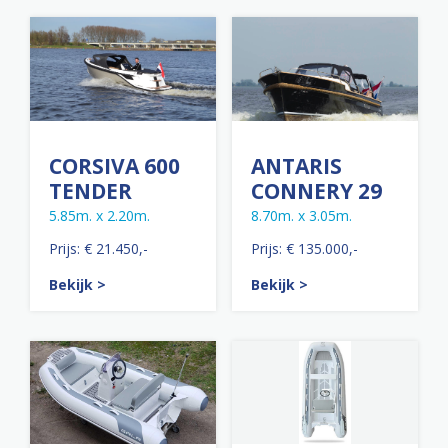
CORSIVA 600
ANTARIS
TENDER
CONNERY 29
5.85m. x 2.20m.
8.70m. x 3.05m.
Prijs: € 21.450,-
Prijs: € 135.000,-
Bekijk >
Bekijk >