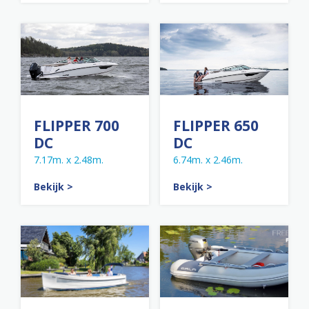
FLIPPER 700
FLIPPER 650
DC
DC
7.17m. x 2.48m.
6.74m. x 2.46m.
Bekijk >
Bekijk >