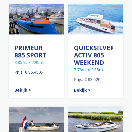
PRIMEUR
QUICKSILVER
885 SPORT
ACTIV 805
WEEKEND
8.85m. x 2.95m.
7.76m. x 2.85m.
Prijs: € 85.450,-
Prijs: € 83.020,-
Bekijk >
Bekijk >