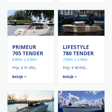
PRIMEUR
LIFESTYLE
705 TENDER
780 TENDER
6.80m. x 2.50m.
7.60m. x 2.45m.
Prijs: € 31.450,-
Prijs: € 40.950,-
Bekijk >
Bekijk >