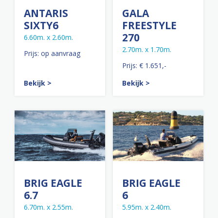
ANTARIS
GALA
SIXTY6
FREESTYLE
270
6.60m. x 2.60m.
2.70m. x 1.70m.
Prijs: op aanvraag
Prijs: € 1.651,-
Bekijk >
Bekijk >
BRIG EAGLE
BRIG EAGLE
6.7
6
6.70m. x 2.55m.
5.95m. x 2.40m.