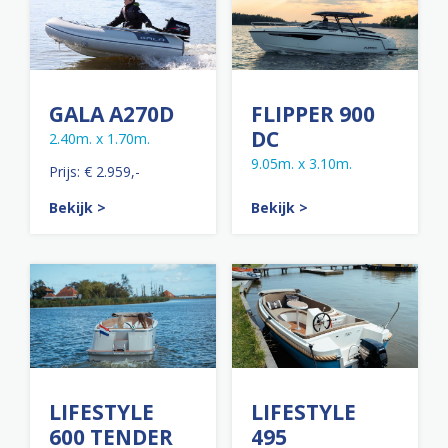
GALA A270D
FLIPPER 900
DC
2.40m. x 1.70m.
9.05m. x 3.10m.
Prijs: € 2.959,-
Bekijk >
Bekijk >
LIFESTYLE
LIFESTYLE
600 TENDER
495