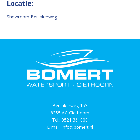
Locatie:
Showroom Beulakerweg
Beulakerweg 153
8355 AG Giethoorn
Tel.:
0521 361000
E-mail:
info@bomert.nl